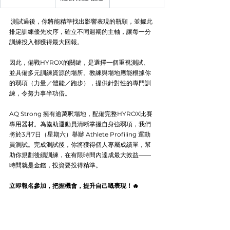
 測試過後，你將能精準找出影響表現的瓶頸，並據此
排定訓練優先次序，確立不同週期的主軸，讓每一分
訓練投入都獲得最大回報。
因此，備戰HYROX的關鍵，是選擇一個重視測試、
並具備多元訓練資源的場所。教練與場地應能根據你
的弱項（力量／體能／跑步），提供針對性的專門訓
練，令努力事半功倍。
AQ Strong 擁有逾萬呎場地，配備完整HYROX比賽
專用器材。為協助運動員清晰掌握自身強弱項，我們
將於3月7日（星期六）舉辦 Athlete Profiling 運動
員測試。完成測試後，你將獲得個人專屬成績單，幫
助你規劃後續訓練，在有限時間內達成最大效益——
時間就是金錢，投資要投得精準。
立即報名參加，把握機會，提升自己嘅表現！🔥