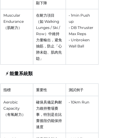
顯下降
Muscular 
在耐力項目
• 1min Push 
Endurance 
（如 Walking 
up
（肌耐力）
Lunges / Ski / 
• DB Thruster 
Row）中維持
Max Reps
力量輸出，避免
• Unbroken 
抽筋，防止
「心
Wall Ball
肺未攰、肌肉先
攰」
⚡ 能量系統類
指標
重要性
測試例子
Aerobic 
確保具備足夠耐
• 10km Run
Capacity
力維持整場賽
（有氧耐力）
事，特別是在比
賽後段仍能保持
速度