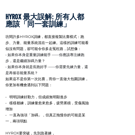
HYROX 最大誤解: 所有人都
應該「同一套訓練」
坊間許多HYROX訓練，都直接複製比賽模式：跑
步、力量、能量系統混在一起練。這樣的訓練可能看
似沒有問題，卻可能令你多走冤枉路，試想像： 
• 如果你本身是重量訓練能手 ——你應該專注練跑
步，還是繼續加碼力量？
• 如果你本身就是長跑好手 ——你需要先練力量，還
是再催谷能量系統？
如果這不是你第一次比賽，而你一直做大包圍訓練，
你更加有機會遇到以下問題：
•   明明訓練好勤力，但成績無明顯進步
•   樣樣都練，訓練量愈來愈多，疲勞累積，受傷風險
增加
•   一直為強項「加碼」，但真正拖慢你的可能是某
一，兩項弱點
HYROX要突破，先別急著練，