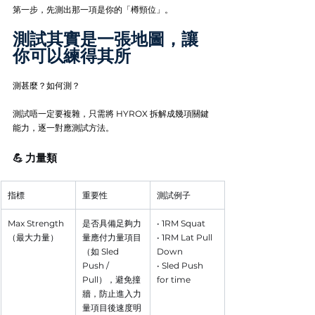
第一步，先測出那一項是你的「樽頸位」。
測試其實是一張地圖，讓
你可以練得其所
測甚麼？如何測？
測試唔一定要複雜，只需將 HYROX 拆解成幾項關鍵
能力，逐一對應測試方法。 
💪 力量類
指標
重要性
測試例子
Max Strength
是否具備足夠力
• 1RM Squat
（最大力量）
量應付力量項目
• 1RM Lat Pull 
（如 Sled 
Down
Push / 
• Sled Push 
Pull），避免撞
for time
牆，防止進入力
量項目後速度明