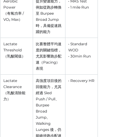
Aerobic 
提升變速能力，
• MAS Test
Power
例如從跑步轉換
• 1 mile Run
（有氧功率 / 
至 Burpee 
VO₂ Max）
Broad Jump 
時，具備提速跳
躍的能力
Lactate 
比賽整體平均速
• Standard 
Threshold
度的關鍵指標，
WOD
（乳酸閾值）
尤其影響跑步配
• 30min Run
速（Pacing）
表現
Lactate 
高強度項目後的
• Recovery HR
Clearance
回復能力，尤其
（乳酸清除能
經過 Sled 
力）
Push / Pull、
Burpee 
Broad 
Jump、
Walking 
Lunges 後，仍
能維持跑步配速