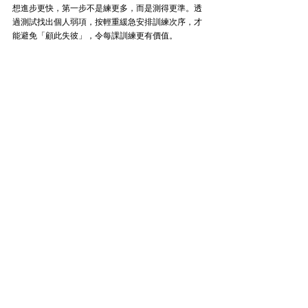
想進步更快，第一步不是練更多，而是測得更準。透
過測試找出個人弱項，按輕重緩急安排訓練次序，才
能避免「顧此失彼」，令每課訓練更有價值。