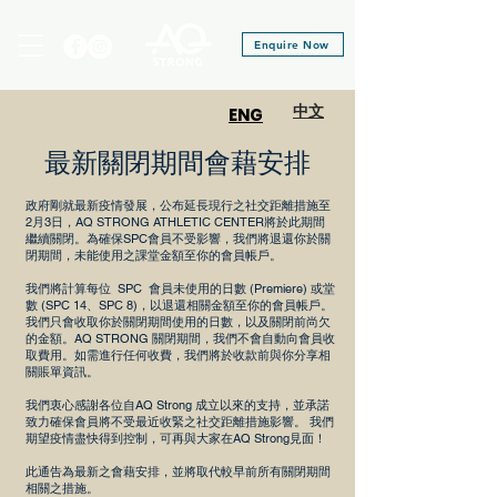
Enquire Now
​中文
ENG
最新關閉期間會藉安排
政府剛就最新疫情發展，公布延長現行之社交距離措施至
2月3日，AQ STRONG ATHLETIC CENTER將於此期間
繼續關閉。為確保SPC會員不受影響，我們將退還你於關
閉期間，未能使用之課堂金額至你的會員帳戶。
我們將計算每位 SPC 會員未使用的日數 (Premiere) 或堂
數 (SPC 14、SPC 8)，以退還相關金額至你的會員帳戶。
我們只會收取你於關閉期間使用的日數，以及關閉前尚欠
的金額。AQ STRONG 關閉期間，我們不會自動向會員收
取費用。如需進行任何收費，我們將於收款前與你分享相
關賬單資訊。
我們衷心感謝各位自AQ Strong 成立以來的支持，並承諾
致力確保會員將不受最近收緊之社交距離措施影響。 我們
期望疫情盡快得到控制，可再與大家在AQ Strong見面！
此通告為最新之會藉安排，並將取代較早前所有關閉期間
相關之措施。