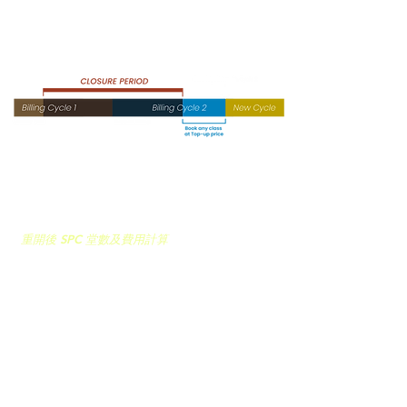
SPC 8/ SPC 14
每堂收費 = 月費 / 每月SPC堂數（例如 $1800 / 8
= $225）
在關閉期間未能使用之課堂金額將於重關開後退
還至你的會員帳戶
（包括當前 週期中剩餘的任何
課堂金額）
重開後 SPC 堂數及費用計算
重開後你所剩餘的SPC限額會被重設為0，無論
期間有否上課
關閉期間未能使用之課堂金額將會退還至你的會
員帳戶
你可以Top Up價錢*報名上課。這意味你可以在
你的新SPC周期開始前享用更低的價格上課
你的下一個SPC周期將恢復正常
*Top Up價錢SPC8 $175 ; SPC14 $125