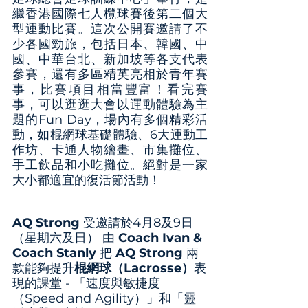
繼香港國際七人欖球賽後第二個大
型運動比賽。這次公開賽邀請了不
少各國勁旅，包括日本、韓國、中
國、中華台北、新加坡等各支代表
參賽，還有多區精英亮相於青年賽
事，比賽項目相當豐富！看完賽
事，可以逛逛大會以運動體驗為主
題的Fun Day，場內有多個精彩活
動，如棍網球基礎體驗、6大運動工
作坊、卡通人物繪畫、市集攤位、
手工飲品和小吃攤位。絕對是一家
大小都適宜的復活節活動！
AQ Strong 
受邀請於4⽉8及9⽇
（星期六及⽇） 由 
Coach Ivan & 
Coach Stanly 
把 
AQ Strong
 兩
款能夠提升
棍網球（Lacrosse）
表
現的課堂 - 「速度與敏捷度
（Speed and Agility）」和「靈