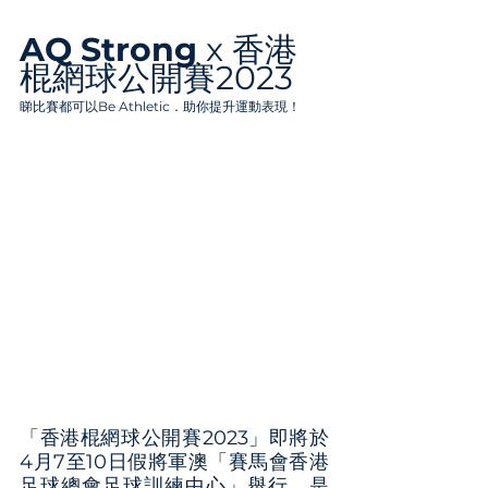
AQ Strong 
x 香港
棍網球公開賽2023
睇比賽都可以Be Athletic．助你提升運動表現！
「香港棍網球公開賽2023」即將於
4⽉7⾄10⽇假將軍澳「賽⾺會香港
⾜球總會⾜球訓練中⼼」舉⾏，是