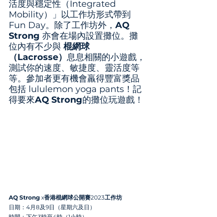
活度與穩定性（Integrated 
Mobility）」以工作坊形式帶到
Fun Day。除了工作坊外，
AQ 
Strong 
亦會在場內設置攤位。攤
位內有不少與 
棍網球
（Lacrosse）
息息相關的小遊戲，
測試你的速度、敏捷度、靈活度等
等。參加者更有機會羸得豐富獎品
包括 lululemon yoga pants！記
得要來
AQ Strong
的攤位玩遊戲！
AQ Strong
 x
香港棍網球公開賽
2023
工作坊 
⽇期：4⽉8及9⽇（星期六及⽇） 
時間：下午3時⾄4時（1小時） 