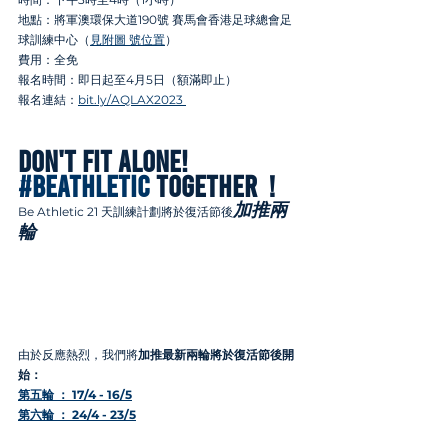
地點：將軍澳環保大道190號 賽⾺會香港⾜球總會⾜
球訓練中⼼（
見附圖 號位置
） 
費⽤：全免 
報名時間：即⽇起⾄4⽉5⽇（額滿即⽌） 
報名連結：
bit.ly/AQLAX2023 
Don't Fit Alone! 
#BeAthletic
 Together！
加推兩
Be Athletic 21 天訓練計劃將於復活節後
輪
由於反應熱烈，我們將
加推最新兩輪將於復活節後開
始：
第五輪 ： 17/4 - 16/5
第六輪 ： 24/4 - 23/5