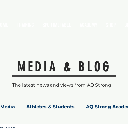
HOME
TRAINING
SPC Timetable
Academy
Shop
B
MEDIA & BLOG
The latest news and views from AQ Strong
Media
Athletes & Students
AQ Strong Acad