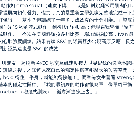
多動作如 drop squat（速度下蹲），或是針對跳繩常用肌肉的 
掌握肌肉如何發力、慳力，真的是重新去學怎樣完整地完成一下
好像很⋯⋯基本？但訓練了一年多，成效真的十分明顯。」梁潤
 1 分 15 秒的花式動作，到後段已跳唔高；但現在我學懂『留
動作。」今次在美國科羅拉多州比賽，場地海拔較高，Ivan 教練
的心肺強度訓練。結果有練 S&C 的隊員甚少出現高原反應，反
新認為這也是 S&C 的成效。
軍、與隊友一起刷新 4x30 秒交互繩速度接力世界紀錄的陳曉琳
進行 S&C 訓練之後，才知道原來自己的穩定性還有那麼大的改善空間
hold 得住上半身，就能跳得快啲！」而香港女生普遍 streng
基本的穩定性開始。「我們最初練的動作都很簡單，像單腳平衡
ometrics（增強式訓練），循序漸進練上去。」