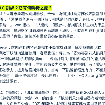
&C 訓練？它有何獨特之處？
員「香港專業花式跳繩學校」合作、為個別跳繩港隊代表設計訓練計
van 解釋說：「運動員普遍有一個誤解，那就是他們想提升表現時，往
然！」Ivan 指出：「人體每一個動作，都與肌肉和生物力學息
最基本、最細微的肌肉和神經系統層面練起，同時針對運動員身
，重塑『身體』這個所有運動員都依仗的基礎。」
 教練表示，跳繩運動的特色是需要不斷重複跳躍、騰空身體做花式
導致下肢肌肉過度使用、容易受傷；所以為「香港專業花式跳繩
時，第一重點就是紓緩繃緊肌肉：「透過針對跳繩運動而設計的靈活
，解決身體的不平衡，重新鍛鍊發力次序、動作控制。有了靈活
正確發力，提升速度與爆發力。當每一下跳躍都穩定有力，不但
傷患──畢竟沒傷才能『長玩長有』！」此外，AQ Strong 
劃設計課程。
C 從頭學起：「真係重新學點『跳』」跳繩世錦賽 2023 個人 
界紀錄的梁潤新，大談 S&C 的好處：「以前我只知道自己有着地
反而經常受傷。2021 年開始，我們跳繩隊有部分隊員選擇了在 A