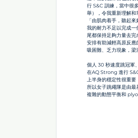
行 S&C 訓練，當中很
舉），令我重新理解和
「由肌肉着手，聽起來
我的耐力不足以完成一個
尾都保持足夠力量去完成
安排有助減輕高原反應
吸困難、乏力現象，梁潤
個人 30 秒速度跳冠
在AQ Strong 
上半身的穩定性很重要，
所以女子跳繩隊是由最
複雜的動態平衡和 ply