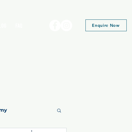
log
FAQ
Enquire Now
emy