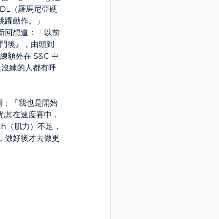
RDL（羅馬尼亞硬
跳躍動作。」
新回想道：「以前
前鬥後』，由頭到
額外在 S&C 中
之沒練的人都有呼
認同：「我也是開始
！尤其在速度賽中，
th（肌力）不足，
，做好後才去做更