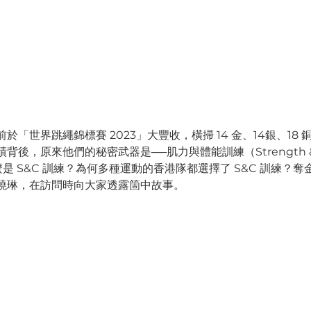
「世界跳繩錦標賽 2023」大豐收，橫掃 14 金、14銀、18 銅
背後，原來他們的秘密武器是──肌力與體能訓練（Strength &
）。什麼是 S&C 訓練？為何多種運動的香港隊都選擇了 S&C 訓練
曉琳，在訪問時向大家透露箇中故事。