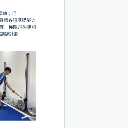
操練；但
重塑身體各項基礎能力
跳繩隊、極限飛盤隊和
製訓練計劃。