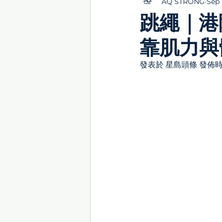
AQ STRONG
Sep 
跳繩｜港
靠肌力與
發表於 星島頭條 發佈時間：1