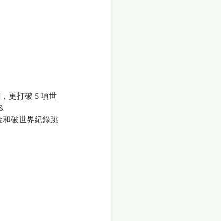
，更打破 5 項世
 
？奪金和破世界紀錄跳