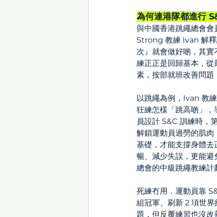
為何連港隊都進行 S
與中國香港跳繩總會會
Strong 教練 I
次』就會做好啲，其實不
練正正是回歸基本，從
素，按部就班改善問題
以跳繩為例，Ivan
狂練怎樣「跳高啲」，
員設計 S&C 訓練
解鎖運動員過勞的肌肉
基礎，才能支撐身體去
暢、減少失誤，更能避免
總會的中級跳繩教練計
死練冇用．運動員靠 S&
組冠軍、刷新 2 項世
題，但反覆練習也沒改善，