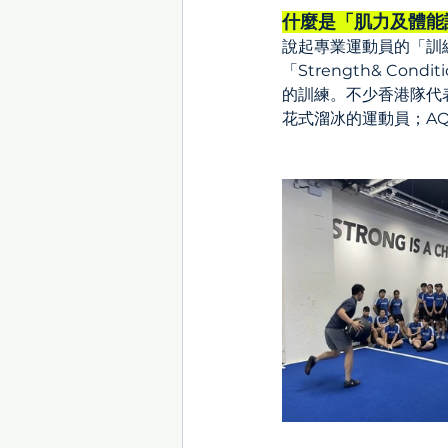
什麼是「肌力及體能訓練」
說起專業運動員的「訓
「Strength& C
的訓練。不少香港隊代表都
花式溜冰的運動員；AQ