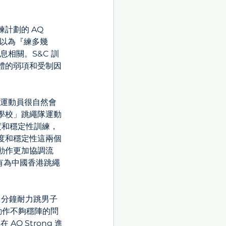
劃的 AQ 
往以為『練多幾
息相關。S&C 訓
體的弱項和受制因
，運動員很自然會
學校」跳繩隊運動
度和穩定性訓練，
度和穩定性這兩個
動作更加協調流
亦有為中國香港跳繩
3 分鐘耐力跳男子
動作不夠穩陣的問
Q Strong 進