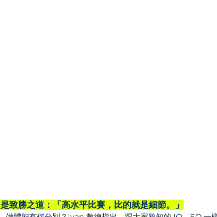
otient 是致勝之道：「高水平比賽，比的就是細節。」
ym、做體能有何分別？Ivan 教練指出，跟大家熟知的 IQ、EQ 一